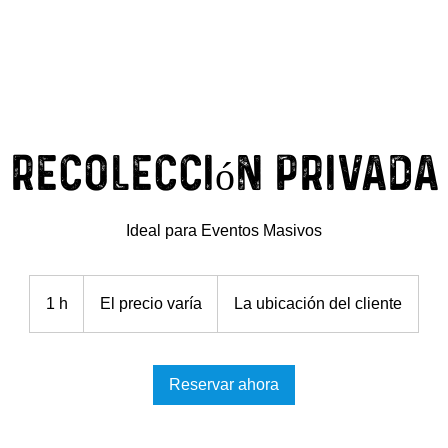
ISIPLAST S.A DE C.V
¿Cómo lo hacemos?
Nosotros
Recolección Privada
Ideal para Eventos Masivos
El
precio
1 h
1
El precio varía
La ubicación del cliente
varía
Reservar ahora